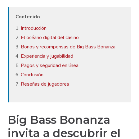
Contenido
Introducción
El océano digital del casino
Bonos y recompensas de Big Bass Bonanza
Experiencia y jugabilidad
Pagos y seguridad en línea
Conclusión
Reseñas de jugadores
Big Bass Bonanza
invita a descubrir el