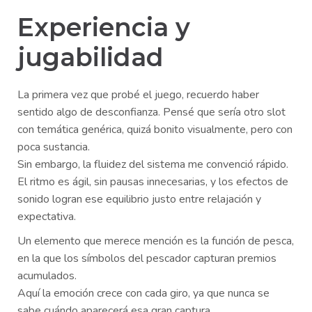
Experiencia y
jugabilidad
La primera vez que probé el juego, recuerdo haber
sentido algo de desconfianza. Pensé que sería otro slot
con temática genérica, quizá bonito visualmente, pero con
poca sustancia.
Sin embargo, la fluidez del sistema me convenció rápido.
El ritmo es ágil, sin pausas innecesarias, y los efectos de
sonido logran ese equilibrio justo entre relajación y
expectativa.
Un elemento que merece mención es la función de pesca,
en la que los símbolos del pescador capturan premios
acumulados.
Aquí la emoción crece con cada giro, ya que nunca se
sabe cuándo aparecerá esa gran captura.