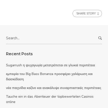
SHARE STORY
S
e
a
r
Recent Posts
c
h
Sugarrush η ψυχαγωγία μετατρέπεται σε γλυκιά περιπέτεια
f
εμπειρία του Big Bass Bonanza προσφέρει χαλάρωση και
o
διασκέδαση
r
:
νέα παιχνίδια καζίνο και ανακάλυψε συναρπαστικές περιπέτειες
Tauche ein in das Abenteuer der topbewerteten Casinos
online