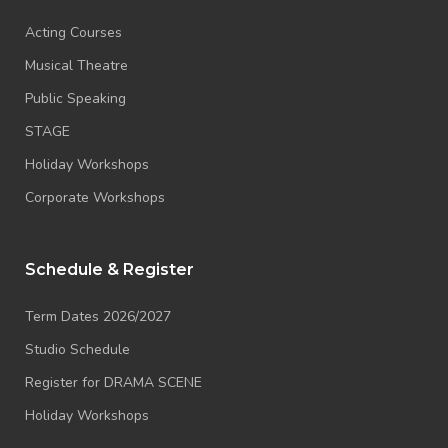
Acting Courses
Musical Theatre
Public Speaking
STAGE
Holiday Workshops
Corporate Workshops
Schedule & Register
Term Dates 2026/2027
Studio Schedule
Register for DRAMA SCENE
Holiday Workshops