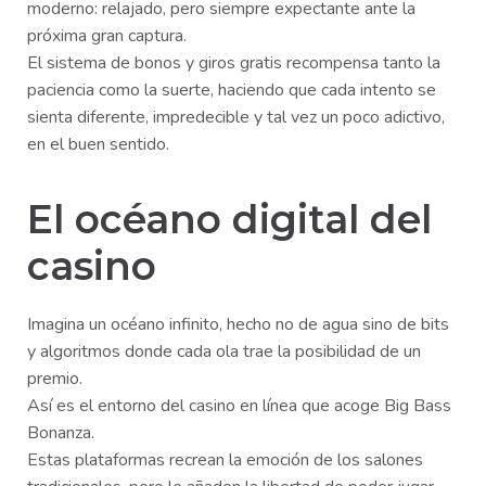
moderno: relajado, pero siempre expectante ante la
próxima gran captura.
El sistema de bonos y giros gratis recompensa tanto la
paciencia como la suerte, haciendo que cada intento se
sienta diferente, impredecible y tal vez un poco adictivo,
en el buen sentido.
El océano digital del
casino
Imagina un océano infinito, hecho no de agua sino de bits
y algoritmos donde cada ola trae la posibilidad de un
premio.
Así es el entorno del casino en línea que acoge Big Bass
Bonanza.
Estas plataformas recrean la emoción de los salones