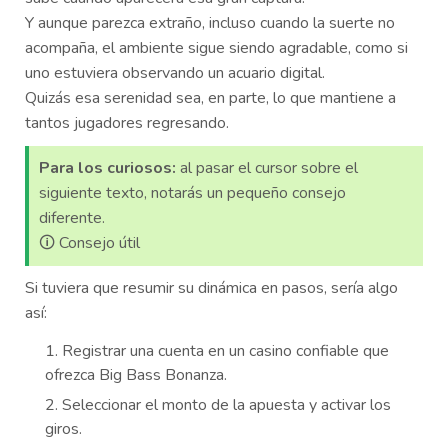
Y aunque parezca extraño, incluso cuando la suerte no
acompaña, el ambiente sigue siendo agradable, como si
uno estuviera observando un acuario digital.
Quizás esa serenidad sea, en parte, lo que mantiene a
tantos jugadores regresando.
Para los curiosos:
al pasar el cursor sobre el
siguiente texto, notarás un pequeño consejo
diferente.
🛈 Consejo útil
Si tuviera que resumir su dinámica en pasos, sería algo
así:
Registrar una cuenta en un casino confiable que
ofrezca Big Bass Bonanza.
Seleccionar el monto de la apuesta y activar los
giros.