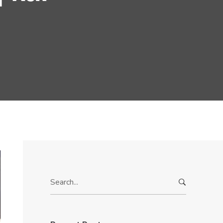
S
e
a
r