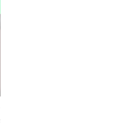
ς
ι
α