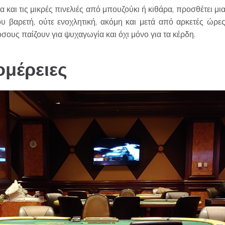
 και τις μικρές πινελιές από μπουζούκι ή κιθάρα, προσθέτει μι
ου βαρετή, ούτε ενοχλητική, ακόμη και μετά από αρκετές ώρε
 όσους παίζουν για ψυχαγωγία και όχι μόνο για τα κέρδη.
ομέρειες