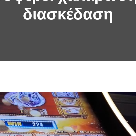
διασκέδαση